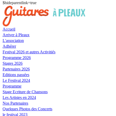
$hideparentlink=true
Skip
to
navigation
Skip
Accueil
to
Arriver à Pleaux
content
L'association
Adhérer
Festival 2026 et autres Activitiés
Programme 2026
Stages 2026
Partenaires 2026
Editions passées
Le Festival 2024
Programme
Stage Ecriture de Chansons
Les Artistes en 2024
Nos Partenaires
Quelques Photos des Concerts
le festival 2023